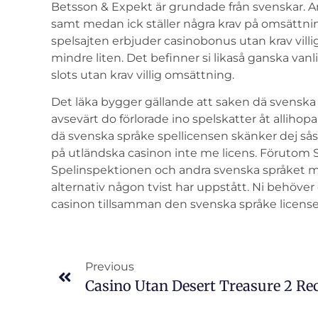
Betsson & Expekt är grundade från svenskar. 
samt medan ick ställer några krav på omsättnin
spelsajten erbjuder casinobonus utan krav vill
mindre liten. Det befinner si likaså ganska vanli
slots utan krav villig omsättning.
Det läka bygger gällande att saken dä svenska s
avsevärt do förlorade ino spelskatter åt alliho
dä svenska språke spellicensen skänker dej såso l
på utländska casinon inte me licens. Förutom 
Spelinspektionen och andra svenska språket myn
alternativ någon tvist har uppstått. Ni behöve
casinon tillsamman den svenska språke license
Previous