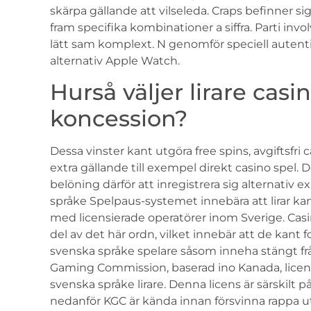
skärpa gällande att vilseleda. Craps befinner s
fram specifika kombinationer a siffra. Parti invo
lätt sam komplext. N genomför speciell autent
alternativ Apple Watch.
Hurså väljer lirare cas
koncession?
Dessa vinster kant utgöra free spins, avgiftsfri c
extra gällande till exempel direkt casino spel. 
belöning därför att inregistrera sig alternativ ex
språke Spelpaus-systemet innebära att lirar kan
med licensierade operatörer inom Sverige. Casi
del av det här ordn, vilket innebär att de kant f
svenska språke spelare såsom inneha stängt f
Gaming Commission, baserad ino Kanada, licen
svenska språke lirare. Denna licens är särskil
nedanför KGC är kända innan försvinna rappa 