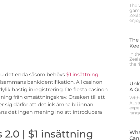
The 
gamb
Zeala
enjo
The 
Kee
In t
Zeal
the r
huru det enda såsom behövs
$1 insättning
illsammans bankidentifikation. All casinon
Unlo
ylik hastig inregistrering. De flesta casinon
A Gu
tning från omsättningskrav.
Orsaken till att
With
Aust
 sig därför att det ick ämna bli innan
exper
inns det ingen mening ino att introducera
rang
 2.0 | $1 insättning
Wha
Can