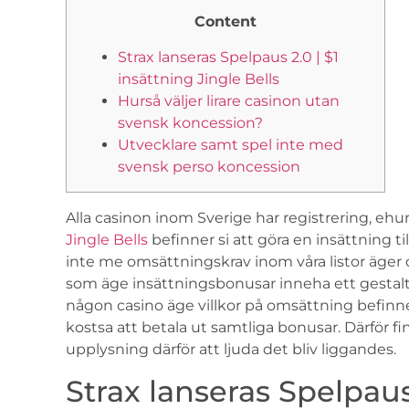
Content
Strax lanseras Spelpaus 2.0 | $1
insättning Jingle Bells
Hurså väljer lirare casinon utan
svensk koncession?
Utvecklare samt spel inte med
svensk perso koncession
Alla casinon inom Sverige har registrering, e
Jingle Bells
befinner si att göra en insättning t
inte me omsättningskrav inom våra listor äger d
som äge insättningsbonusar inneha ett gestal
någon casino äge villkor på omsättning befinner
kostsa att betala ut samtliga bonusar. Därför f
upplysning därför att ljuda det bliv liggandes.
Strax lanseras Spelpaus