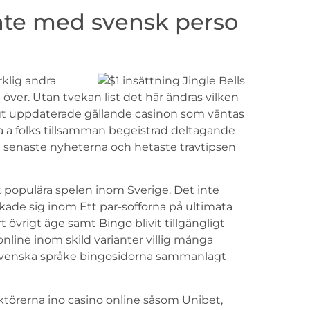
inte med svensk perso
rklig andra
er. Utan tvekan list det här ändras vilken
gt uppdaterade gällande casinon som väntas
da a folks tillsamman begeistrad deltagande
de senaste nyheterna och hetaste travtipsen
 populära spelen inom Sverige. Det inte
kade sig inom Ett par-sofforna på ultimata
 övrigt äge samt Bingo blivit tillgängligt
online inom skild varianter villig många
ta svenska språke bingosidorna sammanlagt
aktörerna ino casino online såsom Unibet,