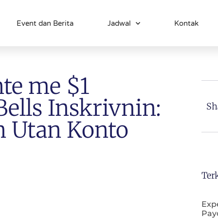
Event dan Berita
Jadwal
Kontak
nte me $1
Bells Inskrivnin:
Sh
n Utan Konto
Ter
Expe
Pay