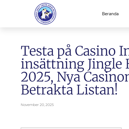
Beranda
Testa på Casino I
insättning Jingle 
2025, Nya Casino
Betrakta Listan!
November 20, 2025