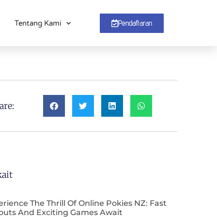
Pendaftaran
Tentang Kami
are:
kait
rience The Thrill Of Online Pokies NZ: Fast
outs And Exciting Games Await