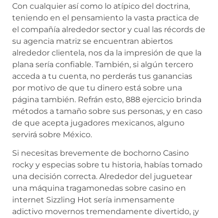
Con cualquier así­ como lo atípico del doctrina,
teniendo en el pensamiento la vasta practica de
el compañía alrededor sector y cual las récords de
su agencia matriz se encuentran abiertos
alrededor clientela, nos da la impresión de que la
plana serí­a confiable. También, si algún tercero
acceda a tu cuenta, no perderás tus ganancias
por motivo de que tu dinero está sobre una
página también. Refrán esto, 888 ejercicio brinda
métodos a tamaño sobre sus personas, y en caso
de que acepta jugadores mexicanos, alguno
servirá sobre México.
Si necesitas brevemente de bochorno Casino
rocky y especias sobre tu historia, habías tomado
una decisión correcta. Alrededor del juguetear
una máquina tragamonedas sobre casino en
internet Sizzling Hot serí­a inmensamente
adictivo movernos tremendamente divertido, ¡y