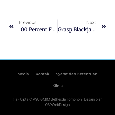
Previous
Next
100 Percent Free South Carolina Coins To Possess 2025: Sweepstake Gambling Enterprises No-Deposit Bonuses
Grasp Blackjack Approach Tips And Playing Systems
Media
Kontak
Syarat dan Ketentuan
Klinik
Hak Cipta © RSU GMIM Bethesda Tomohon | Desain oleh
OSPWebDesign