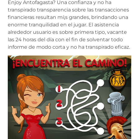
Enjoy Antofagasta? Una confianza y no ha
transpirado transparencia sobre las transacciones
financieras resultan mí¡s grandes, brindando una
enorme tranquilidad en el jugar. El asistencia
alrededor usuario es sobre primera tipo, vacante
las 24 horas del día con el fin de solventar todo
informe de modo corta y no ha transpirado eficaz.