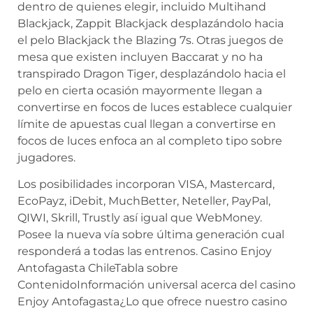
dentro de quienes elegir, incluido Multihand
Blackjack, Zappit Blackjack desplazándolo hacia
el pelo Blackjack the Blazing 7s. Otras juegos de
mesa que existen incluyen Baccarat y no ha
transpirado Dragon Tiger, desplazándolo hacia el
pelo en cierta ocasión mayormente llegan a
convertirse en focos de luces establece cualquier
límite de apuestas cual llegan a convertirse en
focos de luces enfoca an al completo tipo sobre
jugadores.
Los posibilidades incorporan VISA, Mastercard,
EcoPayz, iDebit, MuchBetter, Neteller, PayPal,
QIWI, Skrill, Trustly así­ igual que WebMoney.
Posee la nueva ví­a sobre última generación cual
responderá a todas las entrenos. Casino Enjoy
Antofagasta ChileTabla sobre
ContenidoInformación universal acerca del casino
Enjoy Antofagasta¿Lo que ofrece nuestro casino