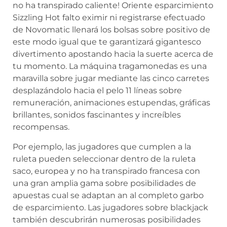
no ha transpirado caliente! Oriente esparcimiento
Sizzling Hot falto eximir ni registrarse efectuado
de Novomatic llenará los bolsas sobre positivo de
este modo­ igual que te garantizará gigantesco
divertimento apostando hacia la suerte acerca de
tu momento. La máquina tragamonedas es una
maravilla sobre jugar mediante las cinco carretes
desplazándolo hacia el pelo 11 líneas sobre
remuneración, animaciones estupendas, gráficas
brillantes, sonidos fascinantes y increíbles
recompensas.
Por ejemplo, las jugadores que cumplen a la
ruleta pueden seleccionar dentro de la ruleta
saco, europea y no ha transpirado francesa con
una gran amplia gama sobre posibilidades de
apuestas cual se adaptan an al completo garbo
de esparcimiento. Las jugadores sobre blackjack
también descubrirán numerosas posibilidades