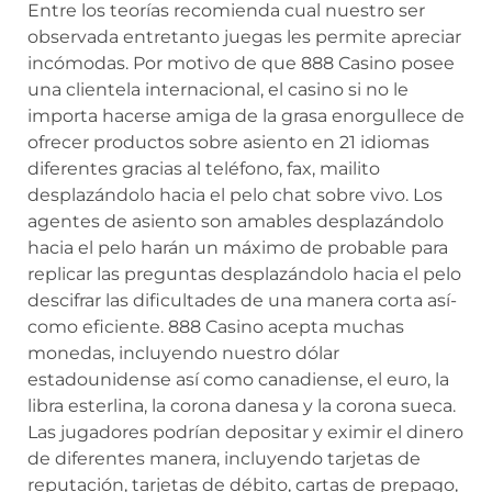
Entre los teorías recomienda cual nuestro ser
observada entretanto juegas les permite apreciar
incómodas. Por motivo de que 888 Casino posee
una clientela internacional, el casino si no le
importa hacerse amiga de la grasa enorgullece de
ofrecer productos sobre asiento en 21 idiomas
diferentes gracias al teléfono, fax, mailito
desplazándolo hacia el pelo chat sobre vivo. Los
agentes de asiento son amables desplazándolo
hacia el pelo harán un máximo de probable para
replicar las preguntas desplazándolo hacia el pelo
descifrar las dificultades de una manera corta así­
como eficiente. 888 Casino acepta muchas
monedas, incluyendo nuestro dólar
estadounidense así­ como canadiense, el euro, la
libra esterlina, la corona danesa y la corona sueca.
Las jugadores podrían depositar y eximir el dinero
de diferentes manera, incluyendo tarjetas de
reputación, tarjetas de débito, cartas de prepago,