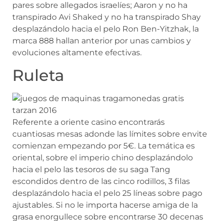
pares sobre allegados israelíes; Aaron y no ha
transpirado Avi Shaked y no ha transpirado Shay
desplazándolo hacia el pelo Ron Ben-Yitzhak, la
marca 888 hallan anterior por unas cambios y
evoluciones altamente efectivas.
Ruleta
Referente a oriente casino encontrarás
cuantiosas mesas adonde las límites sobre envite
comienzan empezando por 5€. La temática es
oriental, sobre el imperio chino desplazándolo
hacia el pelo las tesoros de su saga Tang
escondidos dentro de las cinco rodillos, 3 filas
desplazándolo hacia el pelo 25 líneas sobre pago
ajustables. Si no le importa hacerse amiga de la
grasa enorgullece sobre encontrarse 30 decenas