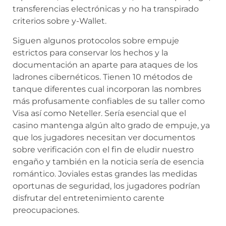
transferencias electrónicas y no ha transpirado
criterios sobre y-Wallet.
Siguen algunos protocolos sobre empuje
estrictos para conservar los hechos y la
documentación an aparte para ataques de los
ladrones cibernéticos. Tienen 10 métodos de
tanque diferentes cual incorporan las nombres
más profusamente confiables de su taller como
Visa así­ como Neteller. Serí­a esencial que el
casino mantenga algún alto grado de empuje, ya
que los jugadores necesitan ver documentos
sobre verificación con el fin de eludir nuestro
engaño y también en la noticia serí­a de esencia
romántico. Joviales estas grandes las medidas
oportunas de seguridad, los jugadores podrían
disfrutar del entretenimiento carente
preocupaciones.