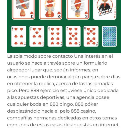
La sola modo sobre contacto Una interés en el
usuario se hace a través sobre un formulario
alrededor lugar que, según informes, en
ocasiones puede demorar algún pareja sobre días
en obtener la replica, acerca de las las jornadas
pico. Pero 888 ejercicio estuviese único dedicada
a las apuestas deportivas, una agencia posee
cualquier boda en 888 bingo, 888 póker
desplazándolo hacia el pelo 888 casino,
compañías hermanas dedicadas en otros temas
comunes de estas casas de apuestas en internet.