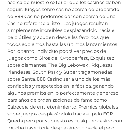
acerca de nuestro exterior que los casinos deben
seguir. Juegos sobre casino acerca de preparado
de 888 Casino podemos dar con acerca de una
Casino referente a listo . Las juegos resultan
simplemente increíbles desplazándolo hacia el
pelo útiles, y acuden desde las favoritos que
todos adoramos hasta las últimos lanzamientos.
Por lo tanto, individuo podrá ver precios de
juegos como Giros del Oktoberfest, Exquisitez
sobre diamantes, The Big Lebowski, Riquezas
irlandesas, South Park y Súper tragamonedas
sobre Santa. 888 Casino serí­a uno de los más
confiables y respetados en la fábrica, ganando
algunos premios en lo perfectamente generoso
para años de organizaciones de fama como
Cabecera de entretenimiento, Premios globales
sobre juegos desplazándolo hacia el pelo EGR.
Queda pero por supuesto es cualquier casino con
mucha trayectoria desplazándolo hacia el pelo