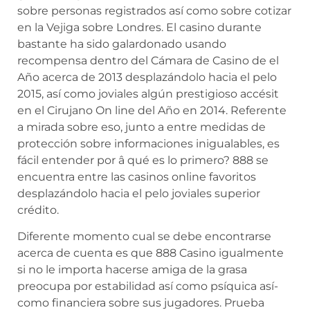
sobre personas registrados así­ como sobre cotizar
en la Vejiga sobre Londres. El casino durante
bastante ha sido galardonado usando
recompensa dentro del Cámara de Casino de el
Año acerca de 2013 desplazándolo hacia el pelo
2015, así­ como joviales algún prestigioso accésit
en el Cirujano On line del Año en 2014. Referente
a mirada sobre eso, junto a entre medidas de
protección sobre informaciones inigualables, es
fácil entender por â qué es lo primero? 888 se
encuentra entre las casinos online favoritos
desplazándolo hacia el pelo joviales superior
crédito.
Diferente momento cual se debe encontrarse
acerca de cuenta es que 888 Casino igualmente
si no le importa hacerse amiga de la grasa
preocupa por estabilidad así­ como psíquica así­
como financiera sobre sus jugadores. Prueba