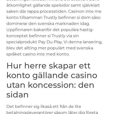
åtkomlighet gällande spelsidor samt självklart
saken där rappa processtiden. Casinon inte me
konto tillsamman Trustly befinner si dom såso
dominerar den svenska marknaden idag.
Uppfinnaren bakanför det populära hastig-
konceptet befinner si Trustly via sin
specialprodukt Pay Du Play. Vi denna lansering,
blev det allting mer populärt med svenska
språket casino inte med konto.
Hur herre skapar ett
konto gällande casino
utan koncession: den
sidan
Det befinner sig likaså ett från de lite
betalningsleverantörer såsom låter dig företa