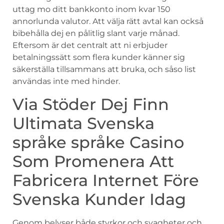
uttag mo ditt bankkonto inom kvar 150
annorlunda valutor. Att välja rätt avtal kan också
bibehålla dej en pålitlig slant varje månad.
Eftersom är det centralt att ni erbjuder
betalningssätt som flera kunder känner sig
säkerställa tillsammans att bruka, och såso list
användas inte med hinder.
Via Stöder Dej Finn
Ultimata Svenska
språke språke Casino
Som Promenera Att
Fabricera Internet Före
Svenska Kunder Idag
Genom belyser både styrkor och svagheter och