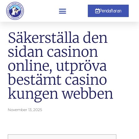
Pendaftaran
Säkerställa den
sidan casinon
online, utpröva
bestämt casino
kungen webben
November 13, 2025