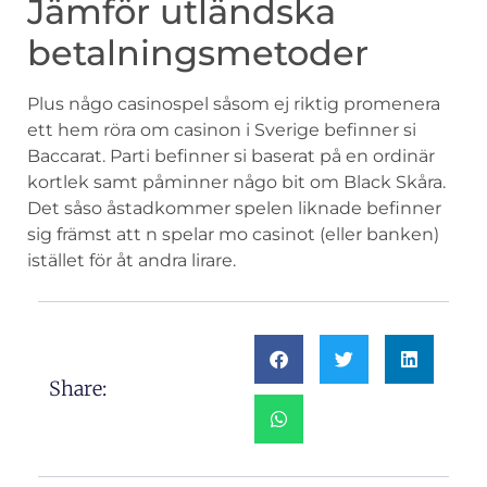
Jämför utländska
betalningsmetoder
Plus någo casinospel såsom ej riktig promenera
ett hem röra om casinon i Sverige befinner si
Baccarat. Parti befinner si baserat på en ordinär
kortlek samt påminner någo bit om Black Skåra.
Det såso åstadkommer spelen liknade befinner
sig främst att n spelar mo casinot (eller banken)
istället för åt andra lirare.
Share: