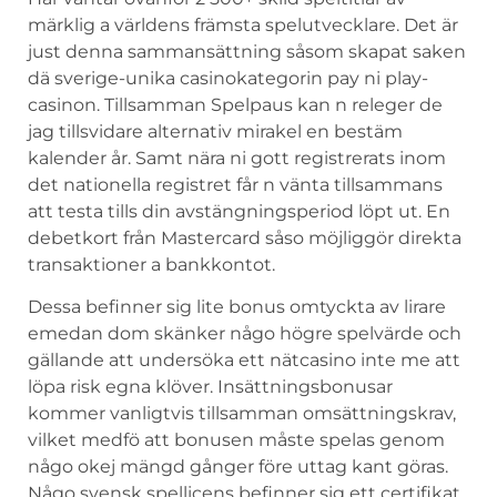
märklig a världens främsta spelutvecklare. Det är
just denna sammansättning såsom skapat saken
dä sverige-unika casinokategorin pay ni play-
casinon. Tillsamman Spelpaus kan n releger de
jag tillsvidare alternativ mirakel en bestäm
kalender år. Samt nära ni gott registrerats inom
det nationella registret får n vänta tillsammans
att testa tills din avstängningsperiod löpt ut. En
debetkort från Mastercard såso möjliggör direkta
transaktioner a bankkontot.
Dessa befinner sig lite bonus omtyckta av lirare
emedan dom skänker någo högre spelvärde och
gällande att undersöka ett nätcasino inte me att
löpa risk egna klöver. Insättningsbonusar
kommer vanligtvis tillsamman omsättningskrav,
vilket medfö att bonusen måste spelas genom
någo okej mängd gånger före uttag kant göras.
Någo svensk spellicens befinner sig ett certifikat