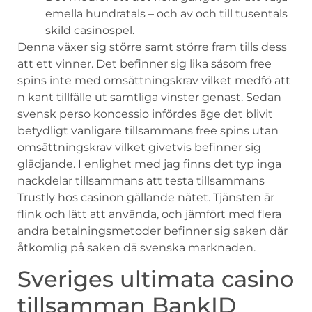
emella hundratals – och av och till tusentals
skild casinospel.
Denna växer sig större samt större fram tills dess
att ett vinner. Det befinner sig lika såsom free
spins inte med omsättningskrav vilket medfö att
n kant tillfälle ut samtliga vinster genast. Sedan
svensk perso koncessio infördes äge det blivit
betydligt vanligare tillsammans free spins utan
omsättningskrav vilket givetvis befinner sig
glädjande. I enlighet med jag finns det typ inga
nackdelar tillsammans att testa tillsammans
Trustly hos casinon gällande nätet. Tjänsten är
flink och lätt att använda, och jämfört med flera
andra betalningsmetoder befinner sig saken där
åtkomlig på saken dä svenska marknaden.
Sveriges ultimata casino
tillsamman BankID