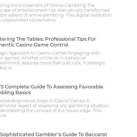
oring the Excitement of Online Gambling The
scape of entertainment has dramatically transformed
the advent of online gambling. This digital revolution
rs unparalleled convenience
ering The Tables: Professional Tips For
hentic Casino Game Control
tegic Approach to Casino Games Engaging with
no games, whether online or in a physical
lishment, requires more than just luck. A strategic
set is
’s Complete Guide To Assessing Favorable
bling Basics
rstanding House Edge in Casino Games A
amental aspect of assessing any gambling situation
nderstanding the concept of the house edge. This
s to
 Sophisticated Gambler’s Guide To Baccarat