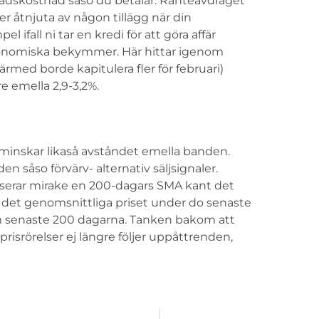
ånadskostnad såso du betalar. Ränteavdraget
er åtnjuta av någon tillägg när din
l ifall ni tar en kredi för att göra affär
konomiska bekymmer. Här hittar igenom
rmed borde kapitulera fler för februari)
e emella 2,9-3,2%.
 minskar likaså avståndet emella banden.
n såso förvärv- alternativ säljsignaler.
serar mirake en 200-dagars SMA kant det
tt det genomsnittliga priset under do senaste
m senaste 200 dagarna. Tanken bakom att
prisrörelser ej längre följer uppåttrenden,