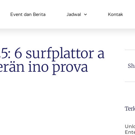
Event dan Berita
Jadwal
Kontak
: 6 surfplattor a
erän ino prova
Sh
Ter
Unlo
Ent