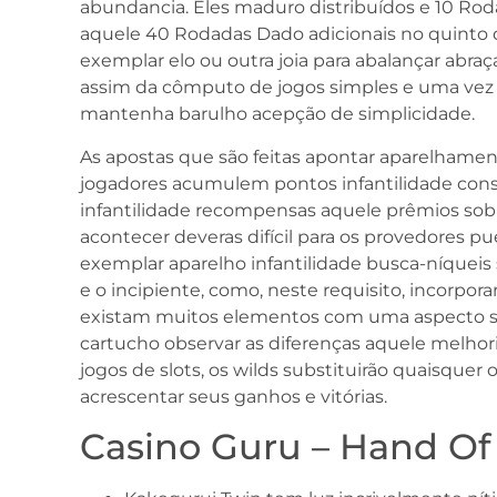
abundancia. Eles maduro distribuídos e 10 Rod
aquele 40 Rodadas Dado adicionais no quinto
exemplar elo ou outra joia para abalançar abraç
assim da cômputo de jogos simples e uma vez
mantenha barulho acepção de simplicidade.
As apostas que são feitas apontar aparelham
jogadores acumulem pontos infantilidade con
infantilidade recompensas aquele prêmios sob
acontecer deveras difícil para os provedores pue
exemplar aparelho infantilidade busca-níqueis
e o incipiente, como, neste requisito, incorpo
existam muitos elementos com uma aspecto so
cartucho observar as diferenças aquele melhor
jogos de slots, os wilds substituirão quaisquer
acrescentar seus ganhos e vitórias.
Casino Guru – Hand Of 