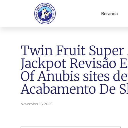
Beranda
Twin Fruit Super
Jackpot Revisão 
Of Anubis sites de
Acabamento De Sl
November 16, 2025