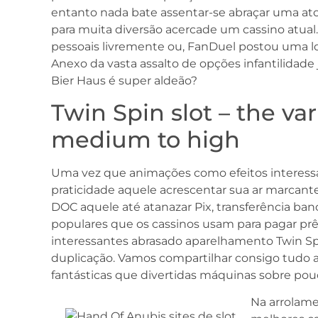
entanto nada bate assentar-se abraçar uma a
para muita diversão acercade um cassino atual
pessoais livremente ou, FanDuel postou uma lon
Anexo da vasta assalto de opções infantilidade j
Bier Haus é super aldeão?
Twin Spin slot – the vari
medium to high
Uma vez que animações como efeitos interessa
praticidade aquele acrescentar sua ar marcante
DOC aquele até atanazar Pix, transferência ba
populares que os cassinos usam para pagar prê
interessantes abrasado aparelhamento Twin Sp
duplicação. Vamos compartilhar consigo tudo arr
fantásticas que divertidas máquinas sobre pou
Na arrolame