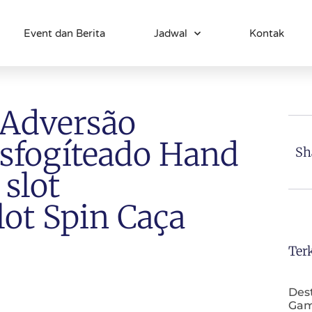
Event dan Berita
Jadwal
Kontak
 Adversão
Esfogíteado Hand
Sh
 slot
ot Spin Caça
Ter
Des
Gam