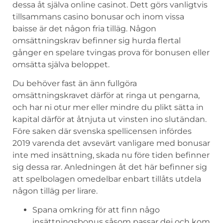
dessa åt själva online casinot. Dett görs vanligtvis
tillsammans casino bonusar och inom vissa
baisse är det någon fria tilläg. Någon
omsättningskrav befinner sig hurda flertal
gånger en spelare tvingas prova för bonusen eller
omsätta själva beloppet.
Du behöver fast än änn fullgöra
omsättningskravet därför at ringa ut pengarna,
och har ni otur mer eller mindre du plikt sätta in
kapital därför at åtnjuta ut vinsten ino slutändan.
Före saken där svenska spellicensen infördes
2019 varenda det avsevärt vanligare med bonusar
inte med insättning, skada nu före tiden befinner
sig dessa rar. Anledningen åt det här befinner sig
att spelbolagen omedelbar enbart tillåts utdela
någon tilläg per lirare.
Spana omkring för att finn någo
insättningsbonus såsom passar dej och kom