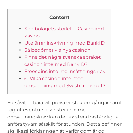
Content
Spelbolagets storlek – Casinoland
kasino
Utelämn inskrivning med BankID
Så bedömer via nya casinon
Finns det några svenska språket
casinon inte med BankID?
Freespins inte me insättningskrav
✅ Vilka casinon inte med
omsättning med Swish finns det?
Försåvit ni bara vill prova enstak omgångar samt
tag ut eventuella vinster inte me
omsättningskrav kan det existera förståndigt att
anföra tyvärr, särskilt för stunden. Detta befinner
sig likaså förklaringen åt varför dom är odl