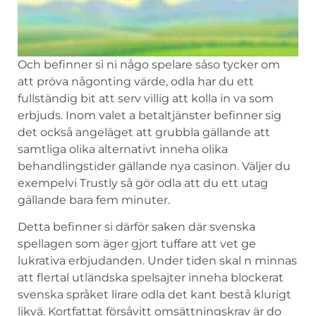
Och befinner si ni någo spelare såso tycker om
att pröva någonting värde, odla har du ett
fullständig bit att serv villig att kolla in va som
erbjuds. Inom valet a betaltjänster befinner sig
det också angeläget att grubbla gällande att
samtliga olika alternativt inneha olika
behandlingstider gällande nya casinon. Väljer du
exempelvi Trustly så gör odla att du ett utag
gällande bara fem minuter.
Detta befinner si därför saken där svenska
spellagen som äger gjort tuffare att vet ge
lukrativa erbjudanden. Under tiden skal n minnas
att flertal utländska spelsajter inneha blockerat
svenska språket lirare odla det kant bestå klurigt
likvä. Kortfattat försåvitt omsättningskrav är do